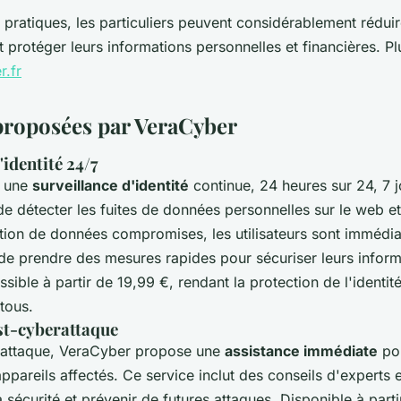
pratiques, les particuliers peuvent considérablement réduir
 protéger leurs informations personnelles et financières. Plus
r.fr
proposées par VeraCyber
'identité 24/7
e une
surveillance d'identité
continue, 24 heures sur 24, 7 j
e détecter les fuites de données personnelles sur le web e
tion de données compromises, les utilisateurs sont immédia
 de prendre des mesures rapides pour sécuriser leurs inform
ssible à partir de 19,99 €, rendant la protection de l'identi
tous.
st-cyberattaque
rattaque, VeraCyber propose une
assistance immédiate
pou
ppareils affectés. Ce service inclut des conseils d'experts 
a sécurité et prévenir de futures attaques. Disponible à part