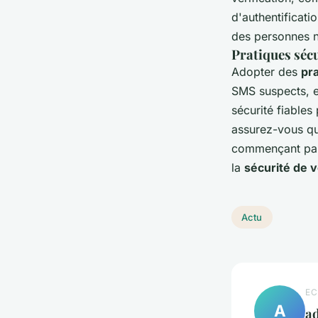
d'authentificati
des personnes n
Pratiques sécu
Adopter des
pra
SMS suspects, et
sécurité fiables
assurez-vous qu
commençant par 
la
sécurité de 
Actu
EC
A
a