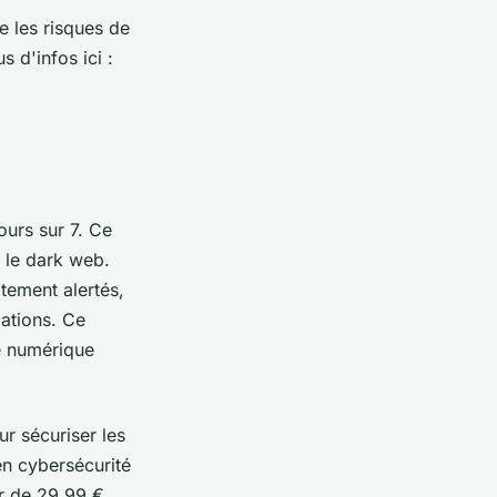
e les risques de
 d'infos ici :
ours sur 7. Ce
t le dark web.
tement alertés,
ations. Ce
té numérique
r sécuriser les
en cybersécurité
ir de 29,99 €,