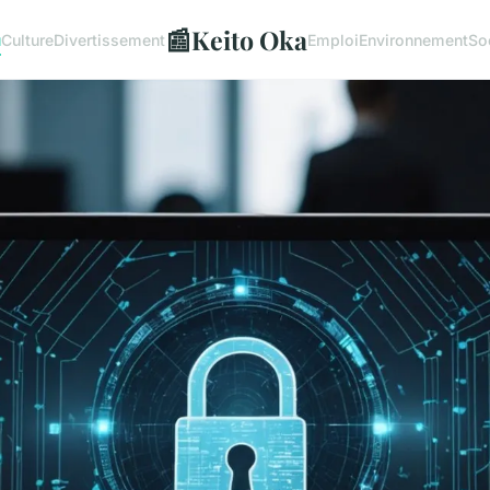
📰
Keito Oka
u
Culture
Divertissement
Emploi
Environnement
So