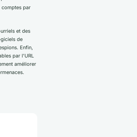
os comptes par
urriels et des
ogiciels de
espions. Enfin,
ables par l'URL
ement améliorer
ermenaces.