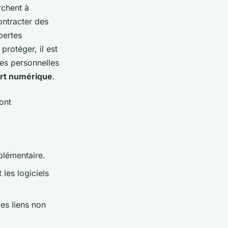
rchent à
ontracter des
pertes
protéger, il est
es personnelles
ort numérique
.
ont
plémentaire.
 les logiciels
des liens non