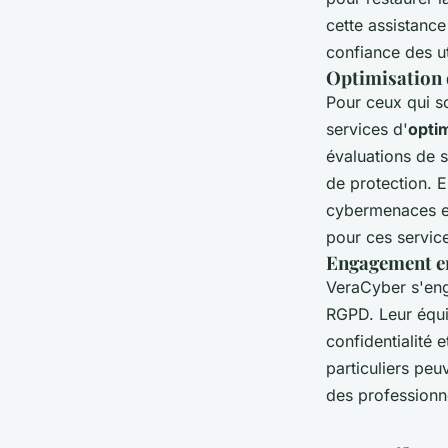
cette assistance
confiance des ut
Optimisation d
Pour ceux qui s
services d'
optim
évaluations de s
de protection. E
cybermenaces et 
pour ces servi
Engagement en
VeraCyber s'eng
RGPD. Leur équip
confidentialité 
particuliers peu
des professionn