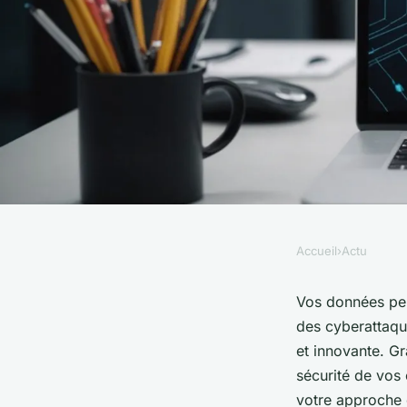
Accueil
›
Actu
ACTU
Protégez vos donnée
Vos données pe
des cyberattaque
particuliers avec ve
et innovante. Gr
sécurité de vos
votre approche 