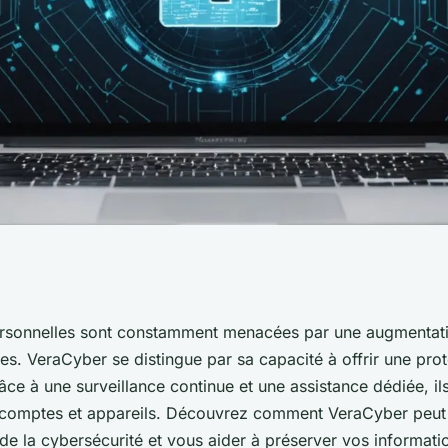
s: cybersécurité
rsonnelles sont constamment menacées par une augmentati
s. VeraCyber se distingue par sa capacité à offrir une pro
racyber
âce à une surveillance continue et une assistance dédiée, ils
 comptes et appareils. Découvrez comment VeraCyber peut
de la cybersécurité et vous aider à préserver vos informati