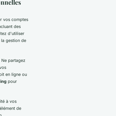
onnelles
er vos comptes
ncluant des
ez d'utiliser
la gestion de
. Ne partagez
 vos
it en ligne ou
ing
pour
ité à vos
 élément de
n