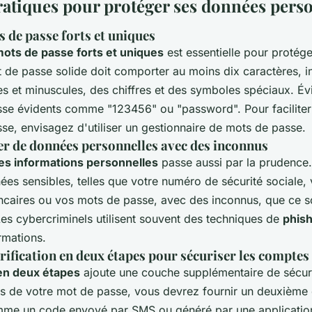
ratiques pour protéger ses données pers
 de passe forts et uniques
ots de passe forts et uniques
est essentielle pour protég
t de passe solide doit comporter au moins dix caractères, i
es et minuscules, des chiffres et des symboles spéciaux. Évit
se évidents comme "123456" ou "password". Pour faciliter 
se, envisagez d'utiliser un gestionnaire de mots de passe.
er de données personnelles avec des inconnus
es informations personnelles
passe aussi par la prudence
es sensibles, telles que votre numéro de sécurité sociale,
ncaires ou vos mots de passe, avec des inconnus, que ce so
Les cybercriminels utilisent souvent des techniques de
phish
rmations.
érification en deux étapes pour sécuriser les comptes
 en deux étapes
ajoute une couche supplémentaire de sécur
s de votre mot de passe, vous devrez fournir un deuxième
omme un code envoyé par SMS ou généré par une applicatio