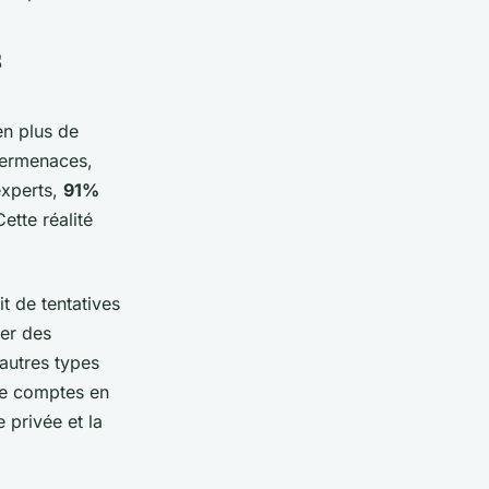
s
en plus de
bermenaces,
experts,
91%
ette réalité
it de tentatives
uer des
'autres types
 de comptes en
 privée et la