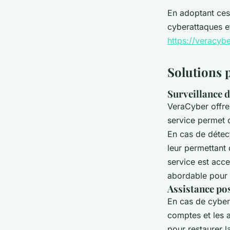
En adoptant ces 
cyberattaques et
https://veracybe
Solutions 
Surveillance d
VeraCyber offr
service permet d
En cas de détec
leur permettant
service est acce
abordable pour 
Assistance po
En cas de cybe
comptes et les a
pour restaurer l