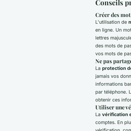
Conseils p
Créer des mots
L'utilisation de
m
en ligne. Un mo
lettres majuscul
des mots de pas
vos mots de pas
Ne pas partag
La
protection d
jamais vos donné
informations ba
par téléphone. 
obtenir ces info
Utiliser une v
La
vérification
comptes. En plu
vérification, c