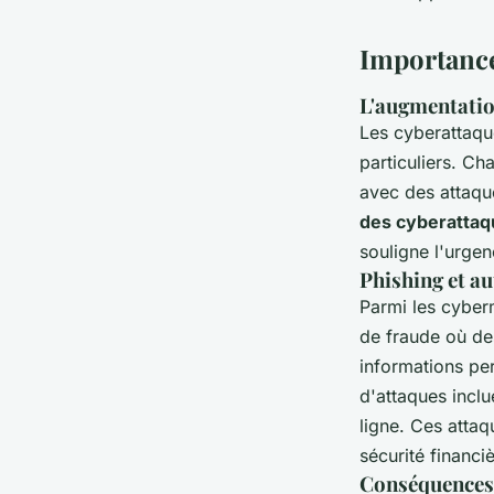
admin
•
30 août 2024
•
5 min de lecture
Importance 
L'augmentatio
Les cyberattaque
particuliers. C
avec des attaqu
des cyberattaq
souligne l'urge
Phishing et au
Parmi les cyber
de fraude où des
informations per
d'attaques inclu
ligne. Ces attaq
sécurité financi
Conséquences 