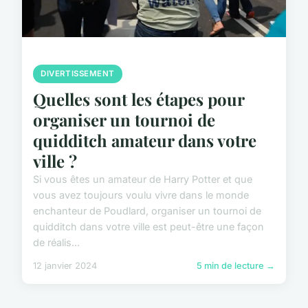
DIVERTISSEMENT
Quelles sont les étapes pour
organiser un tournoi de
quidditch amateur dans votre
ville ?
Si vous êtes un amateur de Harry Potter et que
vous avez toujours voulu vivre dans le monde
enchanteur de Poudlard, organiser un tournoi de
quidditch dans votre ville est peut-être une façon
de réalis...
12 janvier 2024
5 min de lecture →