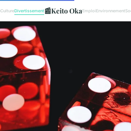
📰
Keito Oka
u
Culture
Divertissement
Emploi
Environnement
So