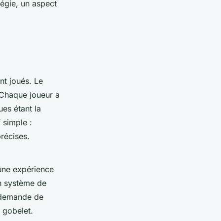
tégie, un aspect
ont joués. Le
 Chaque joueur a
ues étant la
f simple :
récises.
 une expérience
un système de
, demande de
 gobelet.