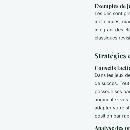
Exemples de j
Les dés sont p
métalliques, ma
intégrant des é
classiques revis
Stratégies 
Conseils tact
Dans les jeux d
de succès. Tout
possède ses part
augmentez vos
adapter votre s
position par ra
Analyse des pr