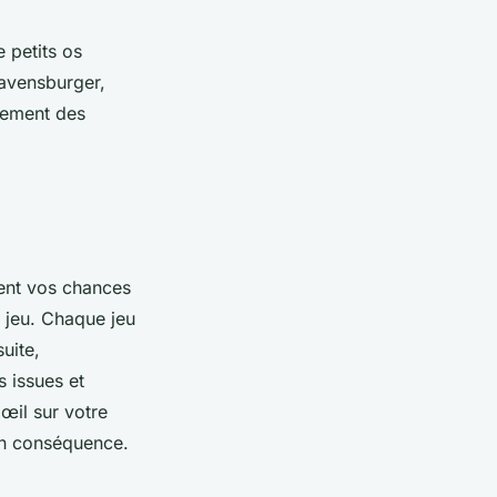
de petits os
avensburger,
lement des
ment vos chances
 jeu. Chaque jeu
uite,
s issues et
œil sur votre
 en conséquence.