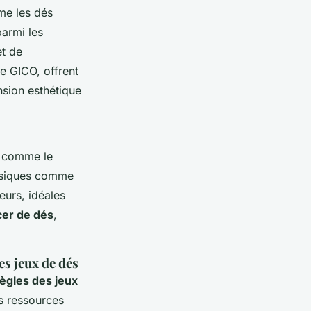
me les dés
parmi les
et de
de GICO, offrent
nsion esthétique
comme le
assiques comme
eurs, idéales
cer de dés
,
s jeux de dés
ègles des jeux
es ressources