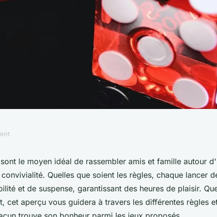
ment
 des jeux de dés
 sont le moyen idéal de rassembler amis et famille autour d
 convivialité. Quelles que soient les règles, chaque lancer d
mble
bilité et de suspense, garantissant des heures de plaisir. Q
, cet aperçu vous guidera à travers les différentes règles et
acun trouve son bonheur parmi les jeux proposés.