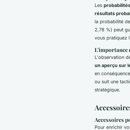
Les
probabilité
résultats proba
la probabilité d
2,78 %) peut gui
vous pratiquez l
L'importance 
L'observation de
un aperçu sur l
en conséquenc
ou suit une tact
stratégique.
Accessoires
Accessoires po
Pour enrichir v