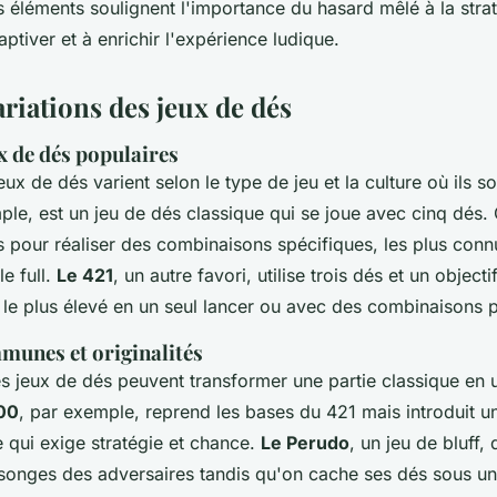
 éléments soulignent l'importance du hasard mêlé à la stra
aptiver et à enrichir l'expérience ludique.
ariations des jeux de dés
x de dés populaires
eux de dés varient selon le type de jeu et la culture où ils s
ple, est un jeu de dés classique qui se joue avec cinq dés.
s pour réaliser des combinaisons spécifiques, les plus conn
le full.
Le 421
, un autre favori, utilise trois dés et un objecti
e le plus élevé en un seul lancer ou avec des combinaisons p
munes et originalités
es jeux de dés peuvent transformer une partie classique en
00
, par exemple, reprend les bases du 421 mais introduit 
 qui exige stratégie et chance.
Le Perudo
, un jeu de bluff
songes des adversaires tandis qu'on cache ses dés sous un