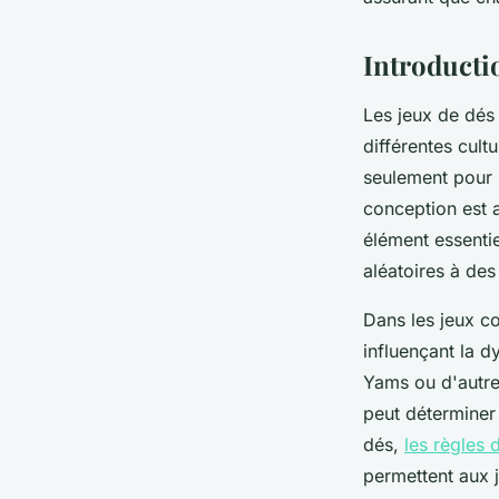
admin
•
3 février 2025
•
5 min de lecture
Introducti
Les jeux de dés 
différentes cult
seulement pour l
conception est a
élément essentie
aléatoires à des
Dans les jeux co
influençant la d
Yams ou d'autre
peut déterminer
dés,
les règles 
permettent aux 