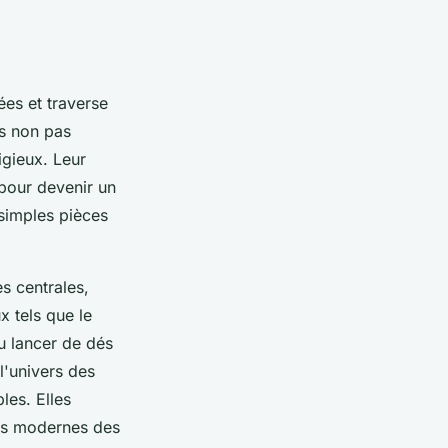
ées et traverse
és non pas
igieux. Leur
 pour devenir un
 simples pièces
s centrales,
x tels que le
u lancer de dés
l'univers des
les. Elles
hes modernes des