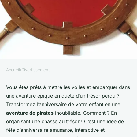
Accueil
›
Divertissement
DIVERTISSEMENT
Comment créer une chasse au
Vous êtes prêts à mettre les voiles et embarquer dans
une aventure épique en quête d’un trésor perdu ?
trésor thématique sur les
Transformez l’anniversaire de votre enfant en une
pirates pour un anniversaire
aventure de pirates
inoubliable. Comment ? En
d'enfants ?
organisant une chasse au trésor ! C’est une idée de
fête d’anniversaire amusante, interactive et
admin
•
12 janvier 2024
•
6 min de lecture