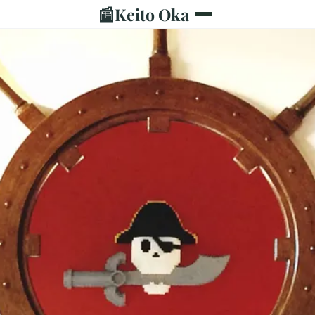
📰
Keito Oka