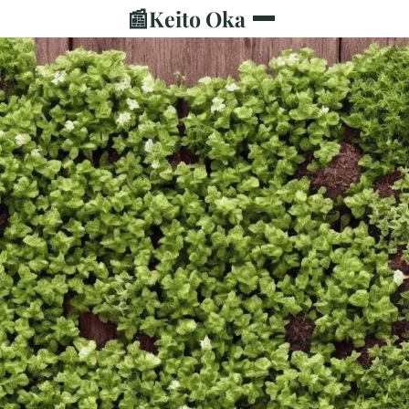
📰
Keito Oka