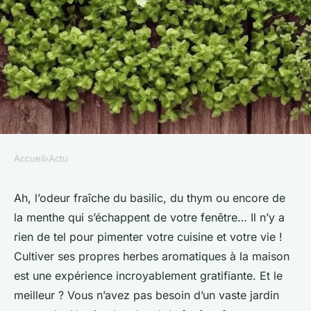
Accueil
›
Actu
ACTU
Quelles sont les étapes pour
Ah, l’odeur fraîche du basilic, du thym ou encore de
la menthe qui s’échappent de votre fenêtre… Il n’y a
créer un petit jardin d'herbes
rien de tel pour pimenter votre cuisine et votre vie !
aromatiques sur un rebord de
Cultiver ses propres herbes aromatiques à la maison
fenêtre ?
est une expérience incroyablement gratifiante. Et le
meilleur ? Vous n’avez pas besoin d’un vaste jardin
admin
•
12 janvier 2024
•
5 min de lecture