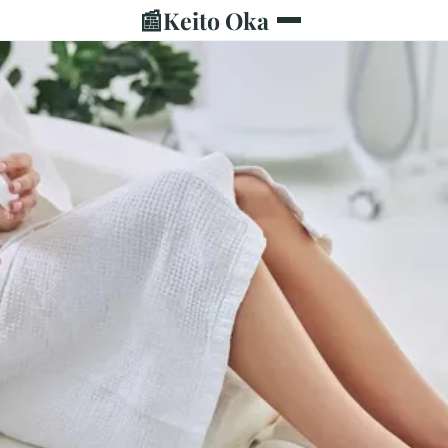
📰
Keito Oka