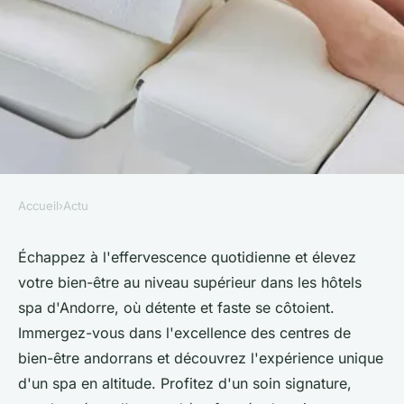
Accueil
›
Actu
ACTU
Hôtel spa Andorre : détente et
Échappez à l'effervescence quotidienne et élevez
votre bien-être au niveau supérieur dans les hôtels
luxe au sommet
spa d'Andorre, où détente et faste se côtoient.
Immergez-vous dans l'excellence des centres de
admin
•
11 mai 2024
•
2 min de lecture
bien-être andorrans et découvrez l'expérience unique
d'un spa en altitude. Profitez d'un soin signature,