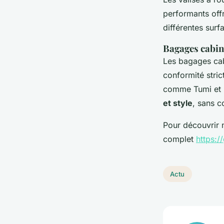
performants offr
différentes surf
Bagages cabin
Les bagages cab
conformité stri
comme Tumi et B
et style
, sans 
Pour découvrir n
complet
https:/
Actu