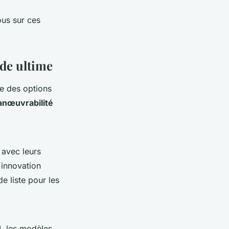
ous sur ces
ide ultime
e des options
nœuvrabilité
avec leurs
 innovation
e liste pour les
4, les modèles