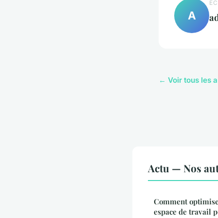
EC
A
a
← Voir tous les a
Actu — Nos aut
Comment optimiser 
espace de travail p