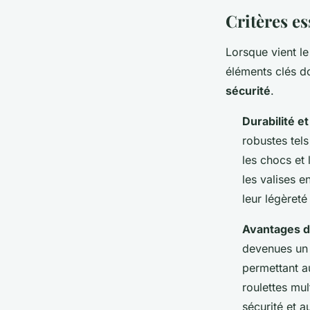
admin
•
18 avril 2024
•
2 min de lecture
Critères es
Lorsque vient l
éléments clés do
sécurité
.
Durabilité e
robustes tel
les chocs et 
les valises 
leur légèreté 
Avantages d
devenues un 
permettant a
roulettes mu
sécurité et 