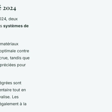
té 2024
024, deux
es
systèmes de
 matériaux
 optimale contre
crue, tandis que
ppréciées pour
tégrées sont
ntaire tout en
alise. Les
également à la