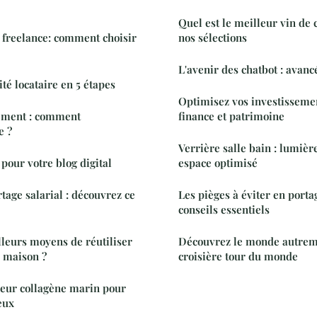
Quel est le meilleur vin de
u freelance: comment choisir
nos sélections
L'avenir des chatbot : avancé
ité locataire en 5 étapes
Optimisez vos investissemen
rement : comment
finance et patrimoine
e ?
Verrière salle bain : lumièr
pour votre blog digital
espace optimisé
tage salarial : découvrez ce
Les pièges à éviter en portag
conseils essentiels
lleurs moyens de réutiliser
Découvrez le monde autrem
a maison ?
croisière tour du monde
leur collagène marin pour
eux