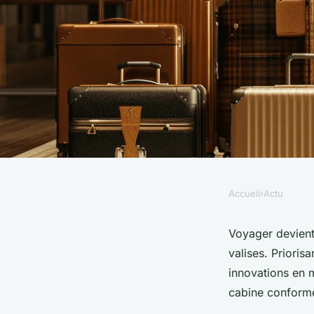
Accueil
›
Actu
ACTU
Top 10 valises voyag
Voyager devient
valises. Prioris
choisissez la qualité
innovations en 
cabine conformes