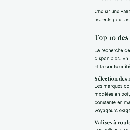
Choisir une vali
aspects pour as
Top 10 des 
La recherche de
disponibles. En 
et la
conformit
Sélection des
Les marques com
modèles en pol
constante en mat
voyageurs exige
Valises à rou
Les valises à ro