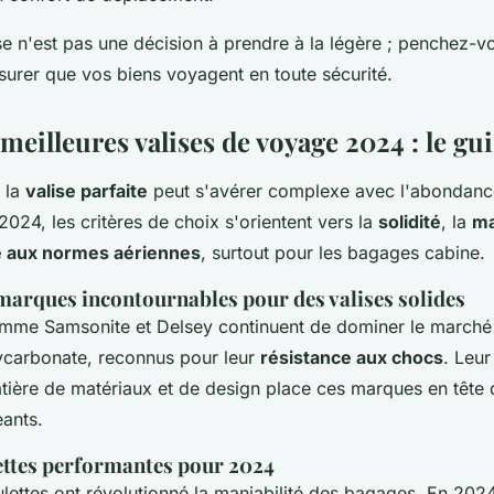
se n'est pas une décision à prendre à la légère ; penchez-v
surer que vos biens voyagent en toute sécurité.
meilleures valises de voyage 2024 : le gu
 la
valise parfaite
peut s'avérer complexe avec l'abondanc
2024, les critères de choix s'orientent vers la
solidité
, la
ma
é aux normes aériennes
, surtout pour les bagages cabine.
 marques incontournables pour des valises solides
me Samsonite et Delsey continuent de dominer le marché 
ycarbonate, reconnus pour leur
résistance aux chocs
. Leur
ière de matériaux et de design place ces marques en tête d
ants.
lettes performantes pour 2024
ulettes ont révolutionné la maniabilité des bagages. En 202