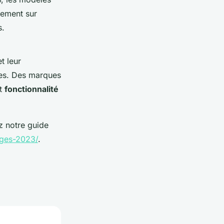
acement sur
s.
t leur
nes. Des marques
nt
fonctionnalité
z notre guide
ages-2023/
.