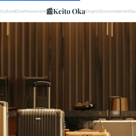
📰
Keito Oka
u
Culture
Divertissement
Emploi
Environnement
So